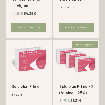
un Viņam
17,55
€
Original
Current
80,35
€
64,28
€
price
price
was:
is:
PIEVIENOT GROZAM
PIEVIENOT GROZAM
80,35 €.
64,28 €.
Izpārdošana!
Seidibion Prime
Seidibion Prime x3
(Atlaide – 25%)
27,25
€
Original
Current
81,75
€
61,31
€