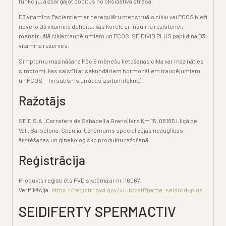
funkciju, aizsargājot oocītus no oksidatīvā stresa.
D3 vitamīns
Pacientiem ar neregulāru menstruālo ciklu vai PCOS bieži
novēro D3 vitamīna deficītu, kas korelē ar insulīna rezistenci,
menstruālā cikla traucējumiem un PCOS. SEIDIVID PLUS papildina D3
vitamīna rezerves.
Simptomu mazināšana
Pēc 6 mēnešu lietošanas cikla var mazināties
simptomi, kas saistīti ar sekundāriem hormonāliem traucējumiem
un PCOS — hirsūtisms un ādas izsitumi (akne).
Ražotājs
SEID S.A., Carretera de Sabadell a Granollers Km 15, 08185 Lliçà de
Vall, Barselona, Spānija. Uzņēmums specializējas neauglības
ārstēšanas un ginekoloģisko produktu ražošanā.
Reģistrācija
Produkts reģistrēts PVD sistēmā ar nr. 16067.
Verifikācija:
https://registri.pvd.gov.lv/ub/dati?name=seidivid+plus
SEIDIFERTY SPERMACTIV