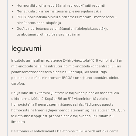
Hormonālā profila regulēšanai
reproduktīvajā vecumā
Menstruālā cikla normalizēšanai
pie neregulāra cikla
PCOS (policistisko olnīcu sindroma) simptomu mazināšanai
—
hirsūtisms, akne, alopēcija
Oocītu nobriešanas veicināšanai
un fizioloģisku apstākļu
uzlabošanai grūtniecības sasniegšanai
Ieguvumi
Inozitols un insulīna rezistence
D-hiro-inozitolu (40:1) kombinācijā ar
mio-inozitolu palielina intrauterīno mio-inozitola koncentrāciju. Tas
palīdz samazināt perifēro hiperinsulinēmiju, kas raksturīga
policistisko olnīcu sindromam (PCOS), un atjauno spontānu olnīcu
darbību.
Folijskābe un B vitamīni
Quatrefolic folijskābe piedalās menstruālā
cikla normalizēšanā. Kopā ar B6 un B12 vitamīniem tā veicina
homocisteīna līmeņa pazemināšanos asinīs. Pētījumos augsts
homocisteīna līmenis (hiperhomocisteinēmija) ir saistīts ar PCOS, un
tā klātbūtne ir apgriezti proporcionāla folijskābes un B vitamīnu
līmenim.
Melatonīns kā antioksidants
Melatonīns folikulā pilda antioksidanta