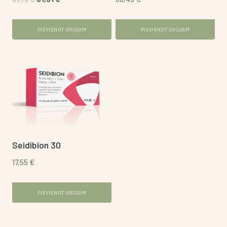
price
price
was:
is:
PIEVIENOT GROZAM
PIEVIENOT GROZAM
81,75 €.
61,31 €.
Seidibion 30
17,55
€
PIEVIENOT GROZAM