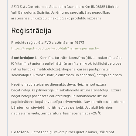
SEID S.A., Carretera de Sabadell a Granollers Km 15, 08185 Lliçà de
Vall, Barselona, Spānija. Uzņēmums specializējas neauglības
ārstēšanas un dažādu ginekoloģisko produktu ražošanā.
Reģistrācija
Produkts reģistrēts PVD sistēmā ar nr.
16273
https://registri.pvd.gov.lv/ub/dati?name=spermactiv
Sastāvdaļas:
L – Karnitīna tartrāts, koenzīms Q10, L – askorbīnskābe
(C Vitamīns),
apjoma palielinātāji (mannīts, mikrokristāliskā celuloze,
nātrija karboksimetilceluloze), likopēns, garšas pastiprinātāji,
saldinātāji
(sukraloze, nātrija ciklamāts un saharīns), nātrija selenāts
Nepārsniegt ieteicamo diennakts devu. Neizmantot uztura
bagātinātāju kā pilnvērtīga un sabalansēta uztura aizvietotāju. Uztura
bagātinātājs paredzēts daudzveidīga un sabalansēta uztura
papildināšanai kopā ar veselīgu dzīvesveidu. Nav piemērots lietošanai
bērniem un sievietēm grūtniecības periodā. Uzglabāt bērniem
nepieejamā vietā, temperatūrā, kas nepārsniedz +25 °C.
Lietošana
: Lietot 1 paciņu vakarā pirms gulētiešanas, izšķīdinot