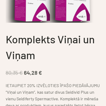
Komplekts Viņai un
Viņam
Original
Current
80,35
€
64,28
€
price
price
IETAUPIET 20% IZVĒLOTIES ĪPAŠO PIEDĀVĀJUMU
was:
is:
“Viņai un Viņam”, kas satur divus Seidivid Plus un
80,35 €.
64,28 €.
vienu Seidiferty Spermactive. Komplektā ir mēneša
deva ar produktiem, kurus paredzēts lietot bērna