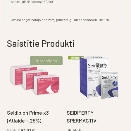
saturu glāzē ūdens (150ml).
Uztura bagātinātājs neaizstāj pilnvērtīgu un sabalansētu uzturu.
Saistītie Produkti
Izpārdošana!
Seidibion Prime x3
SEIDIFERTY
(Atlaide – 25%)
SPERMACTIV
Original
Current
81,75
€
61,31
€
36,45
€