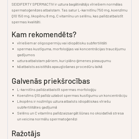
SEIDIFERTY SPERMACTIV ir uztura bagātinātājs vīriešiem normālas
spermatoģenēzes atbalstam.
Tas satur L-karnitīnu 750 mg, koenzīmu
Q10 150 mg, likopēnu 8 mg, C vitamīnu un selēnu, kas palīdz atbalstīt
spermas kvalitāti.
Kam rekomendēts?
vīriešiem ar
oligospermiju
vai idiopātisku subfertilitāti
spermas
kustīguma, morfoloģijas vai koncentrācijas
traucējumu
gadījumos
uztura atbalstam pāriem, kuri plāno ģimenes pieaugumu
kā atbalsts asistētās apaugļošanas procedūru laikā
Galvenās priekšrocības
L-karnitīns
palīdz atbalstīt spermas morfoloģiju
Koenzīms Q10
palīdz uzlabot spermas kustīgumu un koncentrāciju
Likopēns
ir nozīmīgs uztura atbalsts idiopātiskas vīriešu
subfertilitātes gadījumā
Selēns un C vitamīns
palīdz aizsargāt šūnas no oksidatīvā stresa
un veicina normālu spermatoģenēzi
Ražotājs