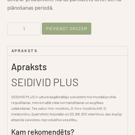
plānošanas periodā.
Komplekts
PIEVIENOT GROZAM
Viņai
un
APRAKSTS
Viņam
daudzums
Apraksts
SEIDIVID PLUS
SEIDIVID PLUS ir uztura bagātinātājs sievietēm hormonālā profila
regulēšanai, menstruālā cikla normalizēšanai un auglības
uzlabošanai.
Tas satur mio-inozitolu, D-hiro-inozitolu (40:1),
melatonīnu, Quatrefolic folijskābi un D3, B6, B12 vitamīnus, kas kopīgi
atbalsta sievietes reproduktīvo veselību.
Kam rekomendēts?