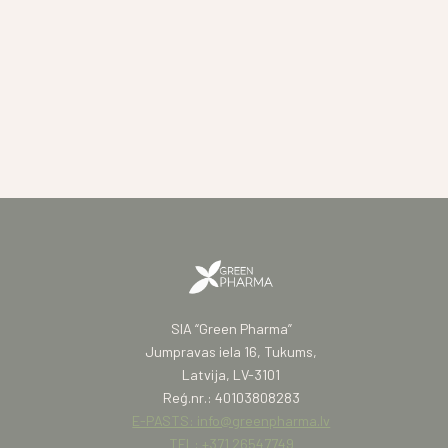
SIA “Green Pharma”
Jumpravas iela 16, Tukums,
Latvija, LV-3101
Reģ.nr.: 40103808283
E-PASTS: info@greenpharma.lv
TEL: +371 26547749