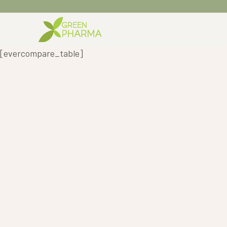
Skip
to
content
[evercompare_table]