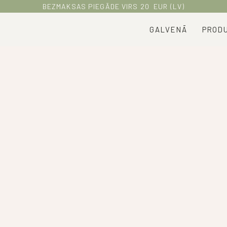
BEZMAKSAS PIEGĀDE VIRS 20 EUR (LV)
GALVENĀ
PRODU